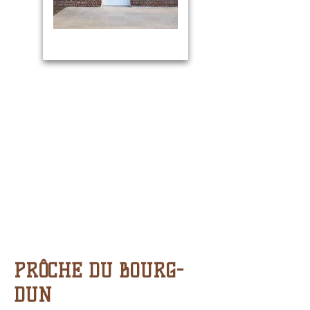
URGENCES
Hôpital de Dieppe
Avenue Pasteur
Tél :
02.32.14.76.76
Urgences médicales : 15
Sapeurs Pompiers : 18 ou
112
Gendarmerie : 17
Centre antipoison :
02.35.88.44.00
PRÔCHE DU BOURG-
DUN