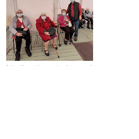
Suite et fin pour la vaccination de nos aînés !
Suite au questionnaire envoyé il y a quelques
semaines à nos aînés, la seconde dose
vaccinale a été administrée à nos anciens .
Comme pour la première injection, c est au
centre de la ville de Eu qu ils ont été
emmenés . Tout s’ est bien passé et on
témoigné leur satisfaction que leur commune
ait pris le relai pour s’occuper de toute la
partie administrative et logistique. Encore un
grand merci à celles et ceux qui ont bien
voulu assurer le transport avec leur véhicule
personnel . Reconnaissance d’ un village où il