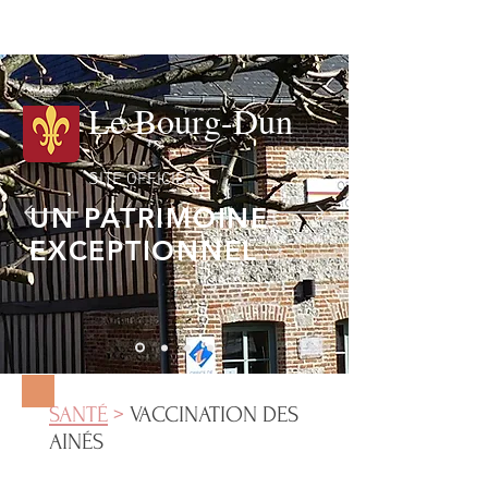
Le Bourg-Dun
SITE OFFICIEL
UN PATRIMOINE
EXCEPTIONNEL
SANT
É
>
VACCINATION DES
AIN
É
S