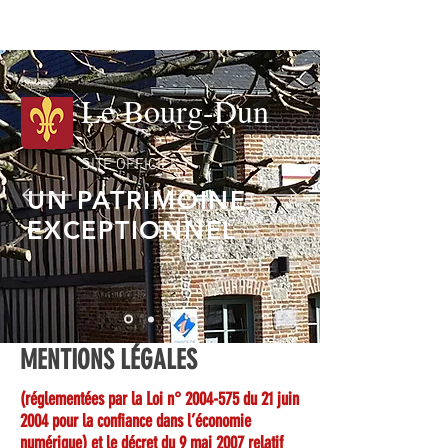
Le Bourg-Dun
SITE OFFICIEL
UN PATRIMOINE
EXCEPTIONNEL
MENTIONS LÉGALES
(réglementées par la Loi n°
2004-575
du 21 juin
2004 pour la confiance dans l’économie
numérique) et le décret du 9 mai 2007 relatif