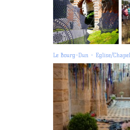
Le Bourg-Dun - E
glise/Chapel