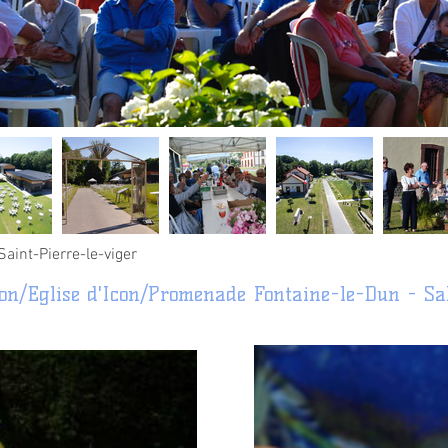
Saint-Pierre-le-viger
on/Eglise
d'Icon/Promenade
Fontaine-le-Dun - Sal