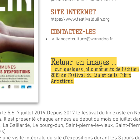
SITE INTERNET
https://www.festivaldulin.org
CONTACTEZ-LES
allianceetculture@wanadoo.fr
Retour en images ...
… sur quelques jolis moments de l’édition
2019 du Festival du Lin et de la Fibre
Artistique.
eu le 5,6, 7 juillet 2019.Depuis 2017 le festival du lin existe en
s. Il est présenté chaque années au début du mois de juillet 
 La Gaillarde, Le bourg-dun, Saint-pierre-le-vieux, Saint-Pierr
es)
e une visite intégrale du site d’expositions durant les 3 jours du