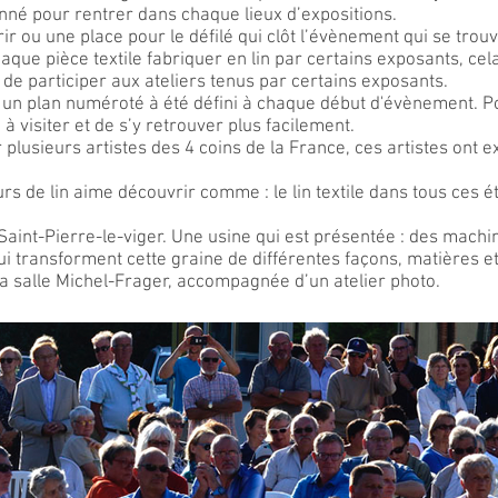
nné pour rentrer dans chaque lieux d’expositions.
vrir ou une place pour le défilé qui clôt l’évènement qui se tro
haque pièce textile fabriquer en lin par certains exposants, c
t de participer aux ateliers tenus par certains exposants.
nt un plan numéroté à été défini à chaque début d'évènement.
 à visiter et de s’y retrouver plus facilement.
plusieurs artistes des 4 coins de la France, ces artistes ont 
 de lin aime découvrir comme : le lin textile dans tous ces éta
 à Saint-Pierre-le-viger. Une usine qui est présentée : des mac
 qui transforment cette graine de différentes façons, matières et
la salle Michel-Frager, accompagnée d’un atelier photo.