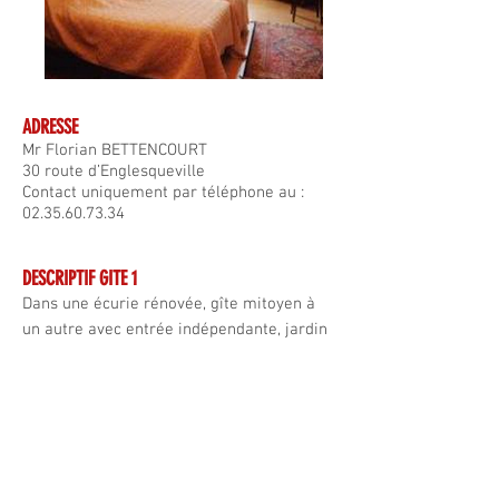
ADRESSE
Mr Florian BETTENCOURT
30 route d’Englesqueville
Contact uniquement par téléphone au :
02.35.60.73.34
DESCRIPTIF GITE 1
Dans une écurie rénovée, gîte mitoyen à
un autre avec entrée indépendante, jardin
paysager clos, mare protégée. Vélos,
portique, maisonnette enfants, barbecue,
salon de jardin.
Rez de chaussée : entrée par le séjour-
salon, poêle à bois, canapé convertible 2