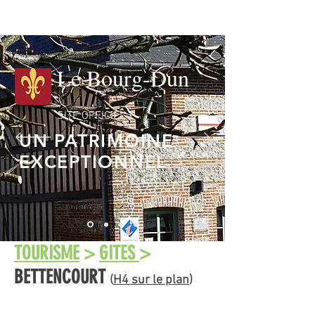
Le Bourg-Dun
SITE OFFICIEL
UN PATRIMOINE
EXCEPTIONNEL
TOURISME
>
GITES
>
BETTENCOURT
(
H4 sur le plan
)